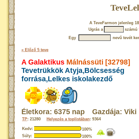
TeveLel
A TeveFarmon jelenleg 18
Ugrás a
számú 
Egy
nevű tevét ke
« Előző 5 teve
A Galaktikus
Málnássüti [32798]
Tevetrükkök Atyja,Bölcsesség
forrása,Lelkes iskolakezdő
Életkora: 6375 nap Gazdája: Viki
TP
: 21280
Helyezés a toplistában
: 9364
Kedv:
100%
Súly:
100%