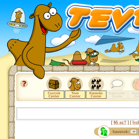
Cuccok
Teve
Karaván
Kapcsolat
Gam
Center
Center
Center
Center
Zo
[
Mi ez?
] [
Íro
haverok: