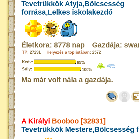
Tevetrükkök Atyja,Bölcsesség
forrása,Lelkes iskolakezdő
Életkora: 8778 nap Gazdája: swan
TP
: 27291
Helyezés a toplistában
: 2572
Kedv:
89%
Súly:
100%
Ma már volt nála a gazdája.
A Királyi
Booboo [32831]
Tevetrükkök Mestere,Bölcsesség f