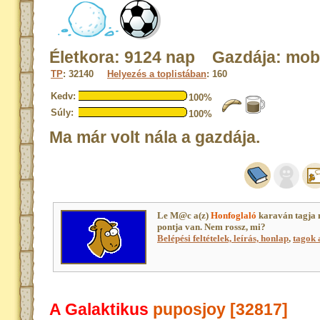
Életkora: 9124 nap Gazdája: mob
TP
: 32140
Helyezés a toplistában
: 160
Kedv:
100%
Súly:
100%
Ma már volt nála a gazdája.
Le M@c a(z)
Honfoglaló
karaván tagja 
pontja van. Nem rossz, mi?
Belépési feltételek, leírás, honlap
,
tagok a
A Galaktikus
puposjoy [32817]