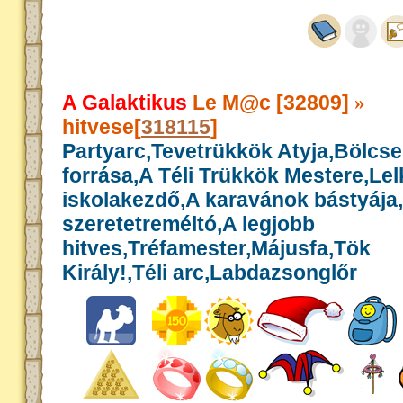
A Galaktikus
Le M@c [32809]
»
hitvese[
318115
]
Partyarc,Tevetrükkök Atyja,Bölcs
forrása,A Téli Trükkök Mestere,Le
iskolakezdő,A karavánok bástyája
szeretetreméltó,A legjobb
hitves,Tréfamester,Májusfa,Tök
Király!,Téli arc,Labdazsonglőr