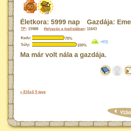
Életkora: 5999 nap Gazdája: Em
TP
: 15988
Helyezés a toplistában
: 11643
Kedv:
70%
Súly:
100%
Ma már volt nála a gazdája.
« Előző 5 teve