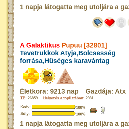
1 napja látogatta meg utoljára a ga
A Galaktikus
Pupuu [32801]
Tevetrükkök Atyja,Bölcsesség
forrása,Hűséges karavántag
Életkora: 9213 nap Gazdája: Atx
TP
: 26859
Helyezés a toplistában
: 2981
Kedv:
100%
Súly:
100%
1 napja látogatta meg utoljára a ga