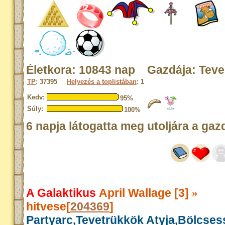
Életkora: 10843 nap Gazdája: Tev
TP
: 37395
Helyezés a toplistában
: 1
Kedv:
95%
Súly:
100%
6 napja látogatta meg utoljára a gaz
A Galaktikus
April Wallage [3]
»
hitvese[
204369
]
Partyarc,Tevetrükkök Atyja,Bölcse