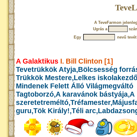
TeveL
A TeveFarmon jelenleg
Ugrás a
szá
Egy
nevű tevét
A Galaktikus
I. Bill Clinton [1]
Tevetrükkök Atyja,Bölcsesség forrás
Trükkök Mestere,Lelkes iskolakezd
Mindenek Felett Álló Világmegváltó
Tagtoborzó,A karavánok bástyája,A
szeretetreméltó,Tréfamester,Május
guru,Tök Király!,Téli arc,Labdazson