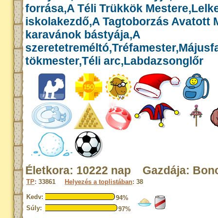
forrása,A Téli Trükkök Mestere,Lelk
iskolakezdő,A Tagtoborzás Avatott 
karavánok bástyája,A
szeretetreméltó,Tréfamester,Májusf
tökmester,Téli arc,Labdazsonglőr
Életkora: 10222 nap Gazdája: Bon
TP
: 33861
Helyezés a toplistában
: 38
Kedv:
94%
Súly:
97%