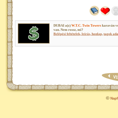
DUBAI a(z)
W.T.C. Twin Towers
karaván ve
van. Nem rossz, mi?
Belépési feltételek, leírás, honlap
,
tagok adat
©
Napfo