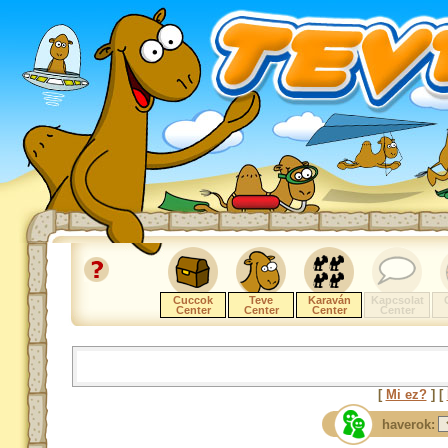
Cuccok
Teve
Karaván
Kapcsolat
Center
Center
Center
Center
[
Mi ez?
] [
haverok: