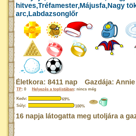
hitves,Tréfamester,Májusfa,Nagy tök
arc,Labdazsonglőr
Életkora: 8411 nap Gazdája: Annie
TP
: 0
Helyezés a toplistában
: nincs még
Kedv:
69%
Súly:
100%
16 napja látogatta meg utoljára a ga