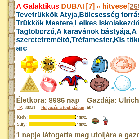
A Galaktikus
DUBAI [7]
hitvese[
26
»
Tevetrükkök Atyja,Bölcsesség forrás
Trükkök Mestere,Lelkes iskolakezdő
Tagtoborzó,A karavánok bástyája,A
szeretetreméltó,Tréfamester,Kis tök
arc
Életkora: 8986 nap Gazdája: Ulrich
TP
: 30231
Helyezés a toplistában
: 607
Kedv:
100%
Súly:
100%
1 napja látogatta meg utoljára a gaz