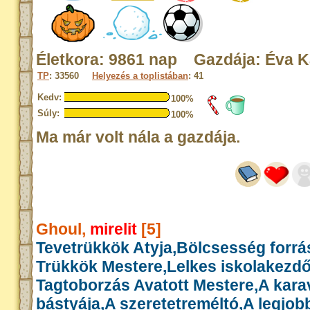
Életkora: 9861 nap Gazdája: Éva K
TP
: 33560
Helyezés a toplistában
: 41
Kedv:
100%
Súly:
100%
Ma már volt nála a gazdája.
Ghoul,
mirelit
[5]
Tevetrükkök Atyja,Bölcsesség forrás
Trükkök Mestere,Lelkes iskolakezd
Tagtoborzás Avatott Mestere,A kar
bástyája,A szeretetreméltó,A legjob