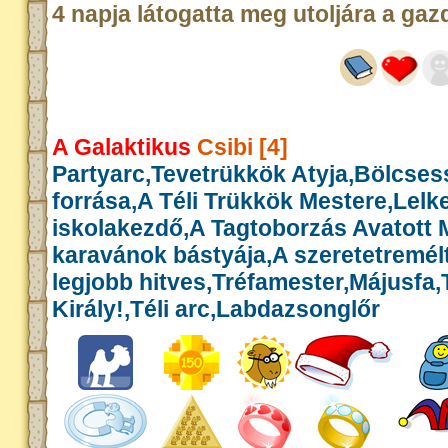
4 napja látogatta meg utoljára a gaz
A Galaktikus
Csibi [4]
Partyarc,Tevetrükkök Atyja,Bölcse
forrása,A Téli Trükkök Mestere,Lelk
iskolakezdő,A Tagtoborzás Avatott 
karavánok bástyája,A szeretetremél
legjobb hitves,Tréfamester,Májusfa
Király!,Téli arc,Labdazsonglőr