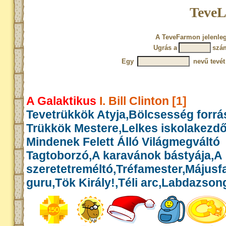
TeveL
A TeveFarmon jelenleg
Ugrás a
szá
Egy
nevű tevét
A Galaktikus
I. Bill Clinton [1]
Tevetrükkök Atyja,Bölcsesség forrás
Trükkök Mestere,Lelkes iskolakezd
Mindenek Felett Álló Világmegváltó
Tagtoborzó,A karavánok bástyája,A
szeretetreméltó,Tréfamester,Május
guru,Tök Király!,Téli arc,Labdazson