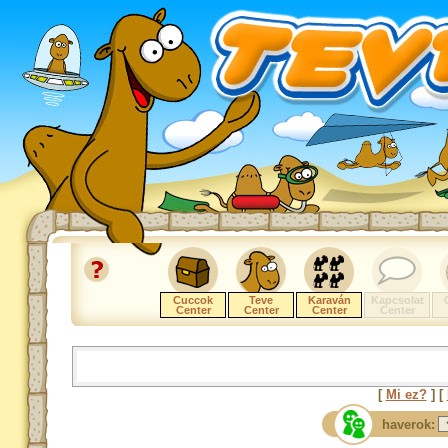
Cuccok
Teve
Karaván
Kapcsolat
Center
Center
Center
Center
[
Mi ez?
] [
haverok: