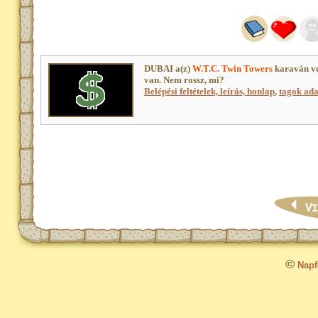
DUBAI a(z)
W.T.C. Twin Towers
karaván ve
van. Nem rossz, mi?
Belépési feltételek, leírás, honlap
,
tagok adat
©
Napfo