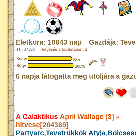
Életkora: 10843 nap Gazdája: Tev
TP
: 37395
Helyezés a toplistában
: 1
Kedv:
95%
Súly:
100%
6 napja látogatta meg utoljára a gaz
A Galaktikus
April Wallage [3]
»
hitvese[
204369
]
Partyarc,Tevetrükkök Atyja,Bölcse