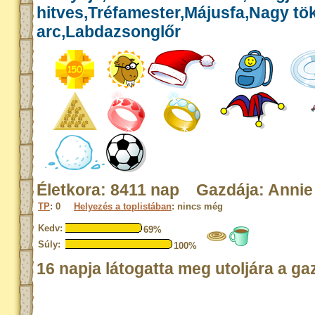
hitves,Tréfamester,Májusfa,Nagy tök
arc,Labdazsonglőr
Életkora: 8411 nap Gazdája: Annie
TP
: 0
Helyezés a toplistában
: nincs még
Kedv:
69%
Súly:
100%
16 napja látogatta meg utoljára a ga