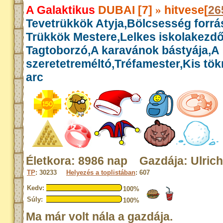
A Galaktikus
DUBAI [7]
hitvese[
26
»
Tevetrükkök Atyja,Bölcsesség forrás
Trükkök Mestere,Lelkes iskolakezdő
Tagtoborzó,A karavánok bástyája,A
szeretetreméltó,Tréfamester,Kis tök
arc
Életkora: 8986 nap Gazdája: Ulrich
TP
: 30233
Helyezés a toplistában
: 607
Kedv:
100%
Súly:
100%
Ma már volt nála a gazdája.