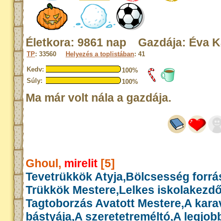
Életkora: 9861 nap Gazdája: Éva K
TP
: 33560
Helyezés a toplistában
: 41
Kedv:
100%
Súly:
100%
Ma már volt nála a gazdája.
Ghoul,
mirelit
[5]
Tevetrükkök Atyja,Bölcsesség forrás
Trükkök Mestere,Lelkes iskolakezd
Tagtoborzás Avatott Mestere,A kar
bástyája,A szeretetreméltó,A legjob