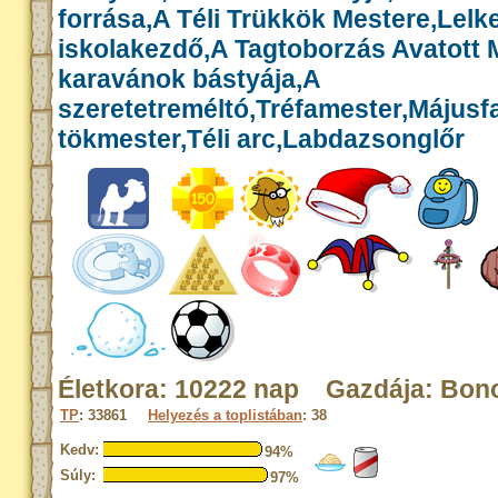
forrása,A Téli Trükkök Mestere,Lelk
iskolakezdő,A Tagtoborzás Avatott 
karavánok bástyája,A
szeretetreméltó,Tréfamester,Májusf
tökmester,Téli arc,Labdazsonglőr
Életkora: 10222 nap Gazdája: Bon
TP
: 33861
Helyezés a toplistában
: 38
Kedv:
94%
Súly:
97%