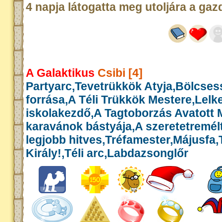
4 napja látogatta meg utoljára a gaz
A Galaktikus
Csibi [4]
Partyarc,Tevetrükkök Atyja,Bölcse
forrása,A Téli Trükkök Mestere,Lelk
iskolakezdő,A Tagtoborzás Avatott 
karavánok bástyája,A szeretetremél
legjobb hitves,Tréfamester,Májusfa
Király!,Téli arc,Labdazsonglőr