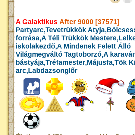
A Galaktikus
After 9000 [37571]
Partyarc,Tevetrükkök Atyja,Bölcse
forrása,A Téli Trükkök Mestere,Lelk
iskolakezdő,A Mindenek Felett Álló
Világmegváltó Tagtoborzó,A karavá
bástyája,Tréfamester,Májusfa,Tök Kir
arc,Labdazsonglőr