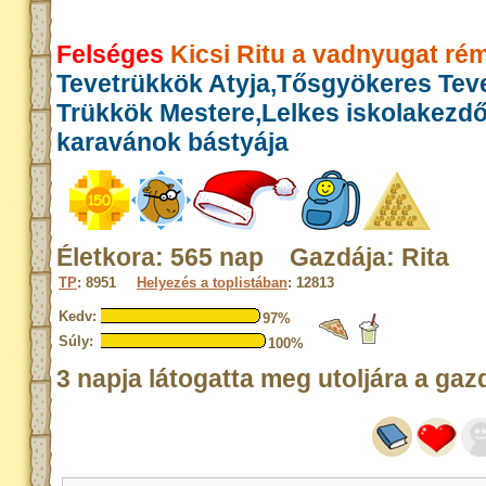
Felséges
Kicsi Ritu a vadnyugat ré
Tevetrükkök Atyja,Tősgyökeres Teve
Trükkök Mestere,Lelkes iskolakezd
karavánok bástyája
Életkora: 565 nap Gazdája: Rita
TP
: 8951
Helyezés a toplistában
: 12813
Kedv:
97%
Súly:
100%
3 napja látogatta meg utoljára a gaz