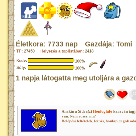
Életkora: 7733 nap Gazdája: Tomi
TP
: 27450
Helyezés a toplistában
: 2418
Kedv:
100%
Súly:
100%
1 napja látogatta meg utoljára a gaz
Anakin a Sith a(z)
Honfoglaló
karaván tagj
van. Nem rossz, mi?
Belépési feltételek, leírás, honlap
,
tagok adat