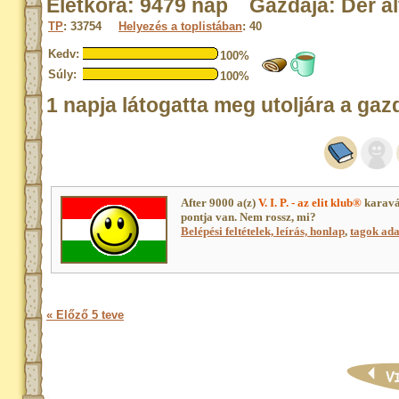
Életkora: 9479 nap Gazdája: Der al
TP
: 33754
Helyezés a toplistában
: 40
Kedv:
100%
Súly:
100%
1 napja látogatta meg utoljára a gaz
After 9000 a(z)
V. I. P. - az elit klub®
karavá
pontja van. Nem rossz, mi?
Belépési feltételek, leírás, honlap
,
tagok adat
« Előző 5 teve