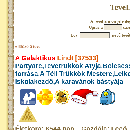
TeveL
A TeveFarmon jelenleg
Ugrás a
szá
Egy
nevű tevét
« Előző 5 teve
A Galaktikus
Lindt [37533]
Partyarc,Tevetrükkök Atyja,Bölcse
forrása,A Téli Trükkök Mestere,Lelk
iskolakezdő,A karavánok bástyája
Életkora: 6544 nap Gazdája: Fecó