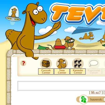
Cuccok
Teve
Karaván
Kapcsolat
Center
Center
Center
Center
[
Mi ez?
] 
haverok: