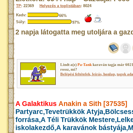
TP
: 22369
Helyezés a toplistában
: 8024
Kedv:
66%
Súly:
97%
2 napja látogatta meg utoljára a gaz
Lindt a(z)
Pa-Tank
karaván tagja már 6021
rossz, mi?
Belépési feltételek, leírás, honlap
,
tagok adat
A Galaktikus
Anakin a Sith [37535]
Partyarc,Tevetrükkök Atyja,Bölcse
forrása,A Téli Trükkök Mestere,Lelk
iskolakezdő,A karavánok bástyája,M