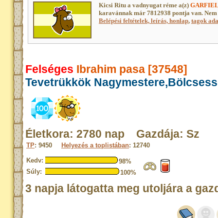
Kicsi Ritu a vadnyugat réme a(z)
GARFIEL
karavánnak már 7812938 pontja van. Nem 
Belépési feltételek, leírás, honlap
,
tagok adat
Felséges
Ibrahim pasa [37548]
Tevetrükkök Nagymestere,Bölcsess
Életkora: 2780 nap Gazdája: Sz
TP
: 9450
Helyezés a toplistában
: 12740
Kedv:
98%
Súly:
100%
3 napja látogatta meg utoljára a gaz