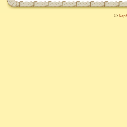
©
Napfo