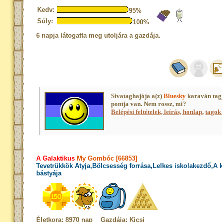
Kedv:
95%
Súly:
100%
6 napja látogatta meg utoljára a gazdája.
Sivataghajója a(z)
Bluesky
karaván tag
pontja van. Nem rossz, mi?
Belépési feltételek, leírás, honlap
,
tagok 
A Galaktikus
My Gombóc [66853]
Tevetrükkök Atyja,Bölcsesség forrása,Lelkes iskolakezdő,A
bástyája
Életkora: 8970 nap Gazdája: Kicsi