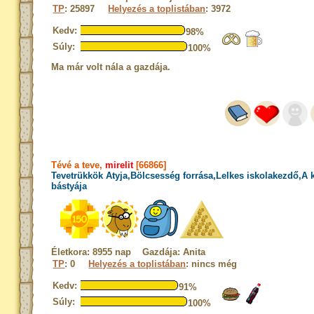
TP
: 25897
Helyezés a toplistában
: 3972
Kedv:
98%
Súly:
100%
Ma már volt nála a gazdája.
Tévé a teve,
mirelit
[66866]
Tevetrükkök Atyja,Bölcsesség forrása,Lelkes iskolakezdő,A
bástyája
Életkora: 8955 nap Gazdája: Anita
TP
: 0
Helyezés a toplistában
: nincs még
Kedv:
91%
Súly:
100%