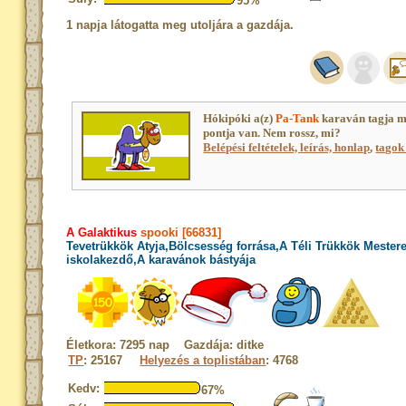
95%
1 napja látogatta meg utoljára a gazdája.
Hókipóki a(z)
Pa-Tank
karaván tagja m
pontja van. Nem rossz, mi?
Belépési feltételek, leírás, honlap
,
tagok 
A Galaktikus
spooki [66831]
Tevetrükkök Atyja,Bölcsesség forrása,A Téli Trükkök Mester
iskolakezdő,A karavánok bástyája
Életkora: 7295 nap Gazdája: ditke
TP
: 25167
Helyezés a toplistában
: 4768
Kedv:
67%