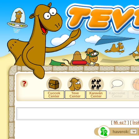
Cuccok
Teve
Karaván
Kapcsolat
Gam
Center
Center
Center
Center
Zo
[
Mi ez?
] [
Íro
haverok: