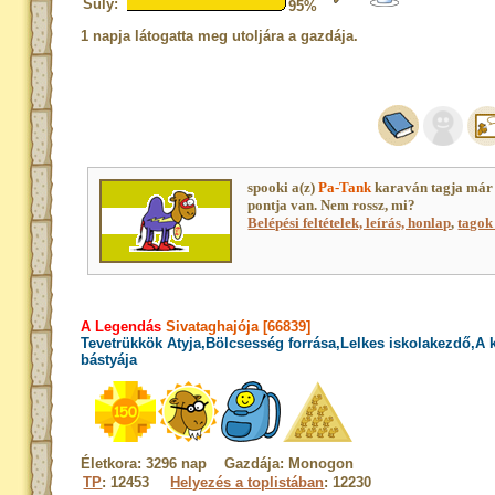
Súly:
95%
1 napja látogatta meg utoljára a gazdája.
spooki a(z)
Pa-Tank
karaván tagja már
pontja van. Nem rossz, mi?
Belépési feltételek, leírás, honlap
,
tagok 
A Legendás
Sivataghajója [66839]
Tevetrükkök Atyja,Bölcsesség forrása,Lelkes iskolakezdő,A
bástyája
Életkora: 3296 nap Gazdája: Monogon
TP
: 12453
Helyezés a toplistában
: 12230