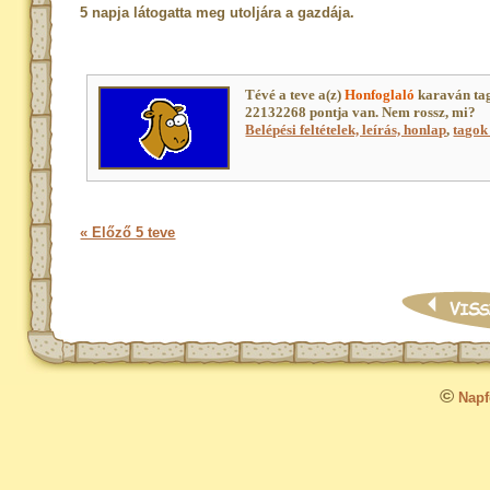
5 napja látogatta meg utoljára a gazdája.
Tévé a teve a(z)
Honfoglaló
karaván ta
22132268 pontja van. Nem rossz, mi?
Belépési feltételek, leírás, honlap
,
tagok 
« Előző 5 teve
©
Napfo