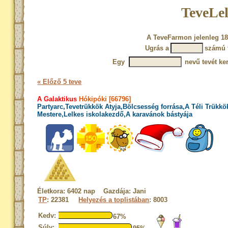
TeveLel
A TeveFarmon jelenleg 18
Ugrás a
számú 
Egy
nevű tevét ke
« Előző 5 teve
A Galaktikus
Hókipóki [66796]
Partyarc,Tevetrükkök Atyja,Bölcsesség forrása,A Téli Trükkö
Mestere,Lelkes iskolakezdő,A karavánok bástyája
Életkora: 6402 nap Gazdája: Jani
TP
: 22381
Helyezés a toplistában
: 8003
Kedv:
67%
Súly: