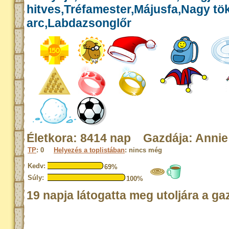
hitves,Tréfamester,Májusfa,Nagy tök
arc,Labdazsonglőr
Életkora: 8414 nap Gazdája: Annie
TP
: 0
Helyezés a toplistában
: nincs még
Kedv:
69%
Súly:
100%
19 napja látogatta meg utoljára a ga