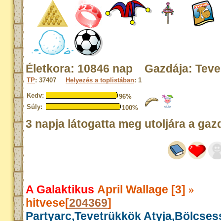
Életkora: 10846 nap Gazdája: Tev
TP
: 37407
Helyezés a toplistában
: 1
Kedv:
96%
Súly:
100%
3 napja látogatta meg utoljára a gaz
A Galaktikus
April Wallage [3]
»
hitvese[
204369
]
Partyarc,Tevetrükkök Atyja,Bölcse