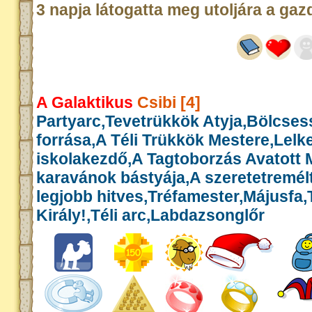
3 napja látogatta meg utoljára a gaz
A Galaktikus
Csibi [4]
Partyarc,Tevetrükkök Atyja,Bölcse
forrása,A Téli Trükkök Mestere,Lelk
iskolakezdő,A Tagtoborzás Avatott 
karavánok bástyája,A szeretetremél
legjobb hitves,Tréfamester,Májusfa
Király!,Téli arc,Labdazsonglőr