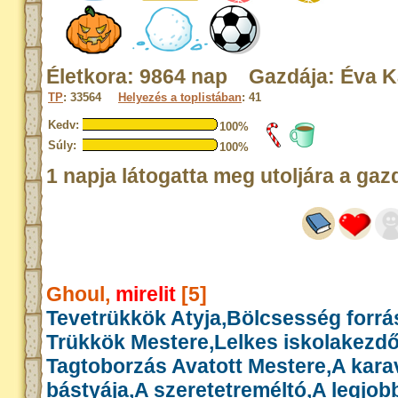
Életkora: 9864 nap Gazdája: Éva K
TP
: 33564
Helyezés a toplistában
: 41
Kedv:
100%
Súly:
100%
1 napja látogatta meg utoljára a gaz
Ghoul,
mirelit
[5]
Tevetrükkök Atyja,Bölcsesség forrás
Trükkök Mestere,Lelkes iskolakezd
Tagtoborzás Avatott Mestere,A kar
bástyája,A szeretetreméltó,A legjob