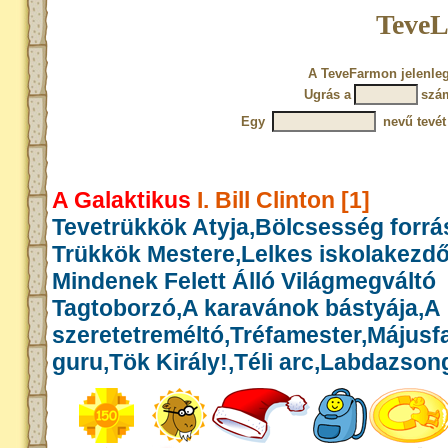
TeveL
A TeveFarmon jelenleg
Ugrás a
szá
Egy
nevű tevét
A Galaktikus
I. Bill Clinton [1]
Tevetrükkök Atyja,Bölcsesség forrás
Trükkök Mestere,Lelkes iskolakezd
Mindenek Felett Álló Világmegváltó
Tagtoborzó,A karavánok bástyája,A
szeretetreméltó,Tréfamester,Május
guru,Tök Király!,Téli arc,Labdazson