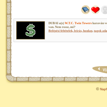
DUBAI a(z)
W.T.C. Twin Towers
karaván ve
van. Nem rossz, mi?
Belépési feltételek, leírás, honlap
,
tagok adat
©
Napfo