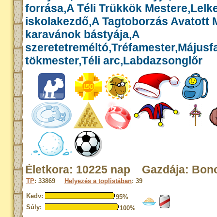
forrása,A Téli Trükkök Mestere,Lelk
iskolakezdő,A Tagtoborzás Avatott 
karavánok bástyája,A
szeretetreméltó,Tréfamester,Májusf
tökmester,Téli arc,Labdazsonglőr
Életkora: 10225 nap Gazdája: Bon
TP
: 33869
Helyezés a toplistában
: 39
Kedv:
95%
Súly:
100%