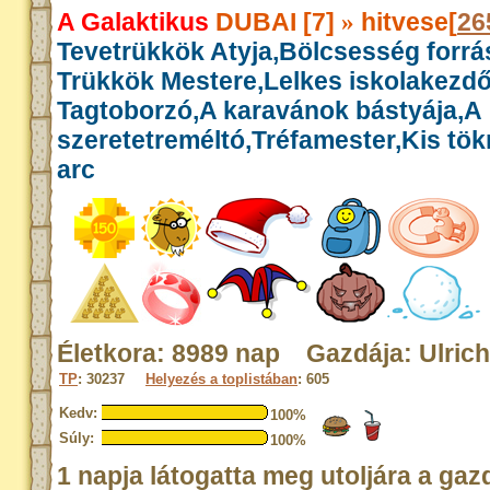
A Galaktikus
DUBAI [7]
hitvese[
26
»
Tevetrükkök Atyja,Bölcsesség forrás
Trükkök Mestere,Lelkes iskolakezdő
Tagtoborzó,A karavánok bástyája,A
szeretetreméltó,Tréfamester,Kis tök
arc
Életkora: 8989 nap Gazdája: Ulrich
TP
: 30237
Helyezés a toplistában
: 605
Kedv:
100%
Súly:
100%
1 napja látogatta meg utoljára a gaz