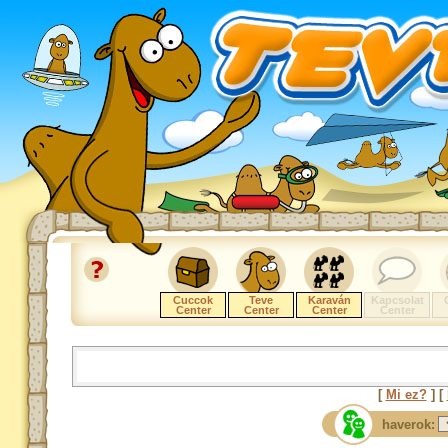
Cuccok
Teve
Karaván
Kapcsolat
Center
Center
Center
Center
[
Mi ez?
] [
haverok: