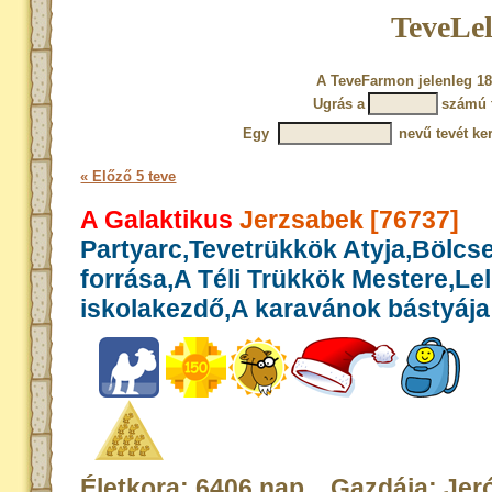
TeveLel
A TeveFarmon jelenleg 18
Ugrás a
számú 
Egy
nevű tevét ke
« Előző 5 teve
A Galaktikus
Jerzsabek [76737]
Partyarc,Tevetrükkök Atyja,Bölcs
forrása,A Téli Trükkök Mestere,Le
iskolakezdő,A karavánok bástyája
Életkora: 6406 nap Gazdája: Jer