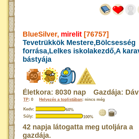
BlueSilver,
mirelit
[76757]
Tevetrükkök Mestere,Bölcsesség
forrása,Lelkes iskolakezdő,A kar
bástyája
Életkora: 8030 nap Gazdája: Dáv
TP
: 0
Helyezés a toplistában
: nincs még
Kedv:
60%
Súly:
100%
42 napja látogatta meg utoljára a
gazdája.