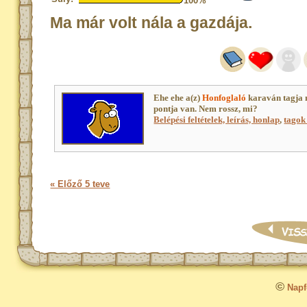
100%
Ma már volt nála a gazdája.
Ehe ehe a(z)
Honfoglaló
karaván tagja 
pontja van. Nem rossz, mi?
Belépési feltételek, leírás, honlap
,
tagok 
« Előző 5 teve
©
Napfo