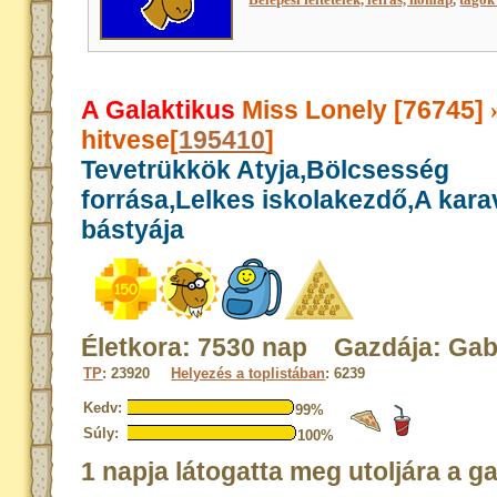
A Galaktikus
Miss Lonely [76745]
hitvese[
195410
]
Tevetrükkök Atyja,Bölcsesség
forrása,Lelkes iskolakezdő,A kar
bástyája
Életkora: 7530 nap Gazdája: Gabr
TP
: 23920
Helyezés a toplistában
: 6239
Kedv:
99%
Súly:
100%
1 napja látogatta meg utoljára a g