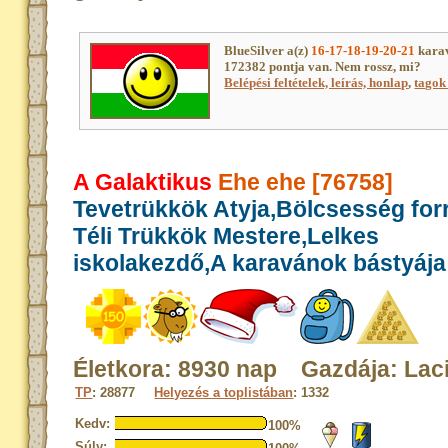
BlueSilver a(z)
16-17-18-19-20-21
karav
172382 pontja van. Nem rossz, mi?
Belépési feltételek, leírás, honlap
,
tagok 
A Galaktikus
Ehe ehe [76758]
Tevetrükkök Atyja,Bölcsesség for
Téli Trükkök Mestere,Lelkes
iskolakezdő,A karavánok bástyája
Életkora: 8930 nap Gazdája: Lac
TP
: 28877
Helyezés a toplistában
: 1332
Kedv:
100%
Súly: