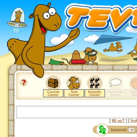
Cuccok
Teve
Karaván
Kapcsolat
Gam
Center
Center
Center
Center
Zo
[
Mi ez?
] [
Íro
haverok: