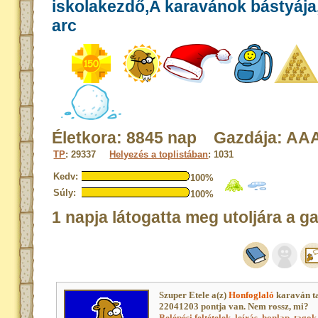
iskolakezdő,A karavánok bástyája,
arc
Életkora: 8845 nap Gazdája: A
TP
: 29337
Helyezés a toplistában
: 1031
Kedv:
100%
Súly:
100%
1 napja látogatta meg utoljára a g
Szuper Etele a(z)
Honfoglaló
karaván t
22041203 pontja van. Nem rossz, mi?
Belépési feltételek, leírás, honlap
,
tagok 