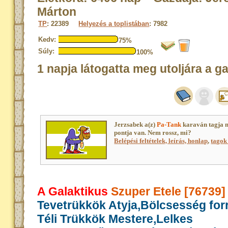
Márton
TP
: 22389
Helyezés a toplistában
: 7982
Kedv:
75%
Súly:
100%
1 napja látogatta meg utoljára a g
Jerzsabek a(z)
Pa-Tank
karaván tagja 
pontja van. Nem rossz, mi?
Belépési feltételek, leírás, honlap
,
tagok 
A Galaktikus
Szuper Etele [76739]
Tevetrükkök Atyja,Bölcsesség for
Téli Trükkök Mestere,Lelkes