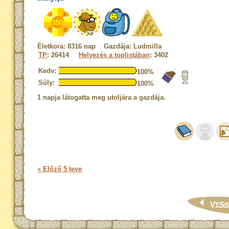
Életkora: 8316 nap Gazdája: Ludmilla
TP
: 26414
Helyezés a toplistában
: 3402
Kedv:
100%
Súly:
100%
1 napja látogatta meg utoljára a gazdája.
« Előző 5 teve