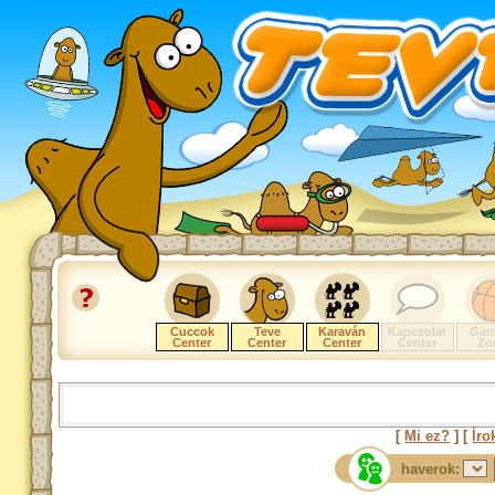
Cuccok
Teve
Karaván
Kapcsolat
Gam
Center
Center
Center
Center
Zo
[
Mi ez?
] [
Íro
haverok: