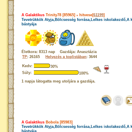
A Galaktikus
Trinity78 [85965]
»
hitvese[
61199
]
Tevetrükkök Atyja,Bölcsesség forrása,Lelkes iskolakezdő,A
bástyája
Életkora: 8313 nap Gazdája: Anasztázia
TP
: 26165
Helyezés a toplistában
: 3644
Kedv:
30%
Súly:
100%
1 napja látogatta meg utoljára a gazdája.
A Galaktikus
Bobola [85983]
Tevetrükkök Atyja,Bölcsesség forrása,Lelkes iskolakezdő,A
bástyája