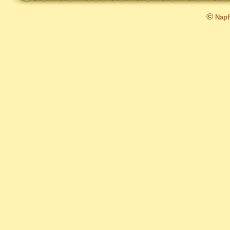
©
Napfo