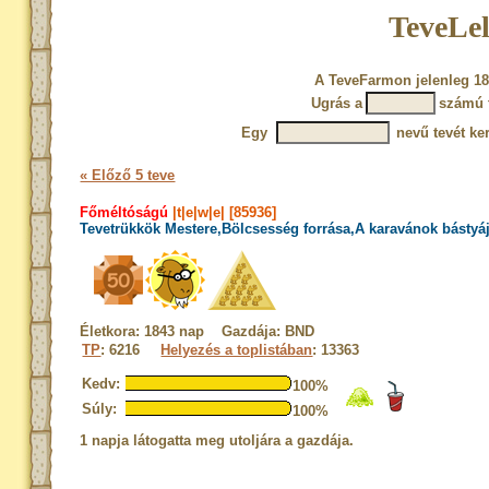
TeveLel
A TeveFarmon jelenleg 18
Ugrás a
számú 
Egy
nevű tevét ke
« Előző 5 teve
Főméltóságú
|t|e|w|e| [85936]
Tevetrükkök Mestere,Bölcsesség forrása,A karavánok bástyá
Életkora: 1843 nap Gazdája: BND
TP
: 6216
Helyezés a toplistában
: 13363
Kedv:
100%
Súly:
100%
1 napja látogatta meg utoljára a gazdája.