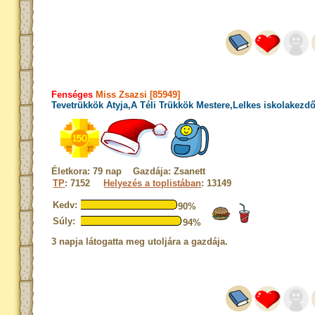
Fenséges
Miss Zsazsi [85949]
Tevetrükkök Atyja,A Téli Trükkök Mestere,Lelkes iskolakezd
Életkora: 79 nap Gazdája: Zsanett
TP
: 7152
Helyezés a toplistában
: 13149
Kedv:
90%
Súly:
94%
3 napja látogatta meg utoljára a gazdája.