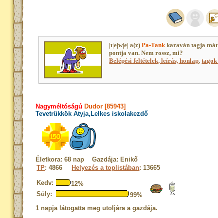
|t|e|w|e| a(z)
Pa-Tank
karaván tagja már
pontja van. Nem rossz, mi?
Belépési feltételek, leírás, honlap
,
tagok 
Nagyméltóságú
Dudor [85943]
Tevetrükkök Atyja,Lelkes iskolakezdő
Életkora: 68 nap Gazdája: Enikő
TP
: 4866
Helyezés a toplistában
: 13665
Kedv:
12%
Súly:
99%
1 napja látogatta meg utoljára a gazdája.