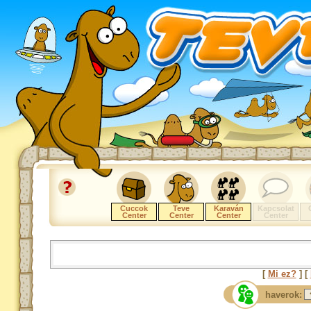
Cuccok
Teve
Karaván
Kapcsolat
Center
Center
Center
Center
[
Mi ez?
] [
haverok: