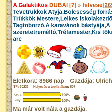
A Galaktikus
DUBAI [7]
hitvese[
26
»
Tevetrükkök Atyja,Bölcsesség forrás
Trükkök Mestere,Lelkes iskolakezdő
Tagtoborzó,A karavánok bástyája,A
szeretetreméltó,Tréfamester,Kis tök
arc
Életkora: 8986 nap Gazdája: Ulrich
TP
: 30233
Helyezés a toplistában
: 607
Kedv:
100%
Súly:
100%
Ma már volt nála a gazdája.