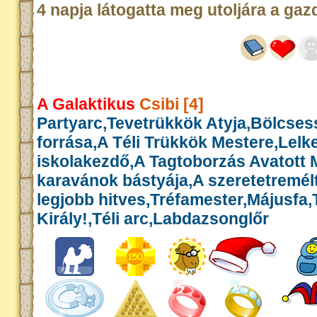
4 napja látogatta meg utoljára a gaz
A Galaktikus
Csibi [4]
Partyarc,Tevetrükkök Atyja,Bölcse
forrása,A Téli Trükkök Mestere,Lelk
iskolakezdő,A Tagtoborzás Avatott 
karavánok bástyája,A szeretetremél
legjobb hitves,Tréfamester,Májusfa
Király!,Téli arc,Labdazsonglőr