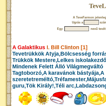
TeveL
A TeveFarmon jelenleg
Ugrás a
szá
Egy
nevű tevét
A Galaktikus
I. Bill Clinton [1]
Tevetrükkök Atyja,Bölcsesség forrás
Trükkök Mestere,Lelkes iskolakezd
Mindenek Felett Álló Világmegváltó
Tagtoborzó,A karavánok bástyája,A
szeretetreméltó,Tréfamester,Május
guru,Tök Király!,Téli arc,Labdazson