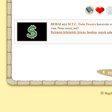
DUBAI a(z)
W.T.C. Twin Towers
karaván ve
van. Nem rossz, mi?
Belépési feltételek, leírás, honlap
,
tagok adat
©
Napfo