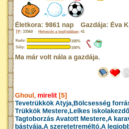
Életkora: 9861 nap Gazdája: Éva K
TP
: 33560
Helyezés a toplistában
: 41
Kedv:
100%
Súly:
100%
Ma már volt nála a gazdája.
Ghoul,
mirelit
[5]
Tevetrükkök Atyja,Bölcsesség forrás
Trükkök Mestere,Lelkes iskolakezd
Tagtoborzás Avatott Mestere,A kar
bástyája,A szeretetreméltó,A legjob