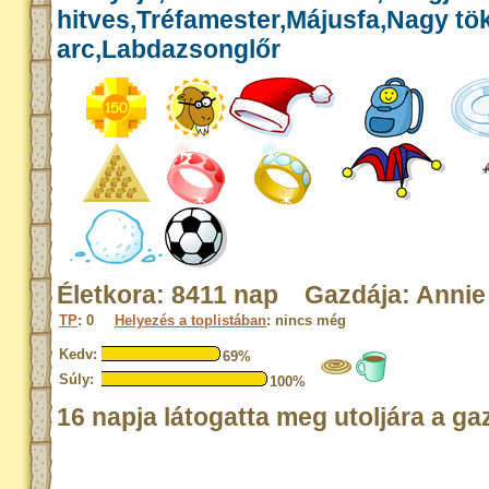
hitves,Tréfamester,Májusfa,Nagy tök
arc,Labdazsonglőr
Életkora: 8411 nap Gazdája: Annie
TP
: 0
Helyezés a toplistában
: nincs még
Kedv:
69%
Súly:
100%
16 napja látogatta meg utoljára a ga