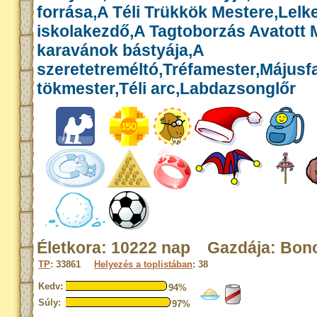
forrása,A Téli Trükkök Mestere,Lelk
iskolakezdő,A Tagtoborzás Avatott 
karavánok bástyája,A
szeretetreméltó,Tréfamester,Májusf
tökmester,Téli arc,Labdazsonglőr
Életkora: 10222 nap Gazdája: Bon
TP
: 33861
Helyezés a toplistában
: 38
Kedv:
94%
Súly:
97%