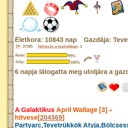
Életkora: 10843 nap Gazdája: Tev
TP
: 37395
Helyezés a toplistában
: 1
Kedv:
95%
Súly:
100%
6 napja látogatta meg utoljára a gaz
A Galaktikus
April Wallage [3]
»
hitvese[
204369
]
Partyarc,Tevetrükkök Atyja,Bölcse