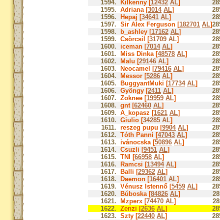
1594.
Kilkenny [
12432
AL
]
28
1595.
Adriana [
3014
AL
]
28
1596.
Hepaj [
34641
AL
]
28
1597.
Sir Alex Ferguson [
182701
AL
]
28
1598.
b_ashley [
17162
AL
]
28
1599.
Csörcsil [
31709
AL
]
28
1600.
iceman [
7014
AL
]
28
1601.
Miss Dinka [
48578
AL
]
28
1602.
Malu [
29146
AL
]
28
1603.
Neocamel [
79416
AL
]
28
1604.
Messor [
5286
AL
]
28
1605.
BuggyantMuki [
17734
AL
]
28
1606.
Gyöngy [
2411
AL
]
28
1607.
Zoknee [
19959
AL
]
28
1608.
gnt [
62460
AL
]
28
1609.
A_kopasz [
1621
AL
]
28
1610.
Giulio [
34285
AL
]
28
1611.
reszeg pupu [
9904
AL
]
28
1612.
Tóth Panni [
47043
AL
]
28
1613.
ivánocska [
50896
AL
]
28
1614.
Csuzli [
9451
AL
]
28
1615.
TNI [
66958
AL
]
28
1616.
Ramcsi [
13494
AL
]
28
1617.
Balli [
29362
AL
]
28
1618.
Daemon [
16401
AL
]
28
1619.
Vénusz Istennő [
5459
AL
]
28
1620.
Búboska [
84826
AL
]
28
1621.
Mzperx [
74470
AL
]
28
1622.
Zenzi [
2636
AL
]
28
1623.
Szty [
22440
AL
]
28