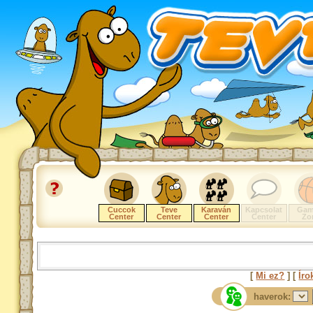
Cuccok
Teve
Karaván
Kapcsolat
Gam
Center
Center
Center
Center
Zo
[
Mi ez?
] [
Íro
haverok: