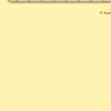
©
Napfo