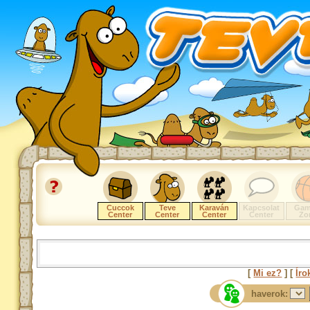
Cuccok
Teve
Karaván
Kapcsolat
Gam
Center
Center
Center
Center
Zo
[
Mi ez?
] [
Íro
haverok: