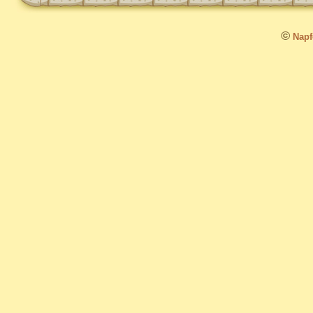
©
Napfo