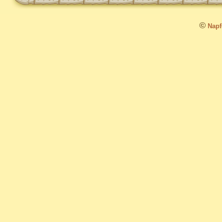
©
Napfo