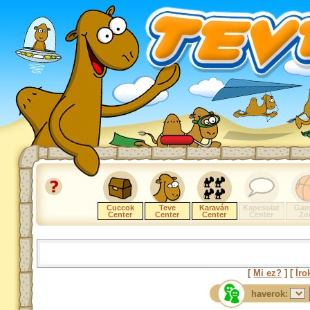
Cuccok
Teve
Karaván
Kapcsolat
Gam
Center
Center
Center
Center
Zo
[
Mi ez?
] [
Íro
haverok: