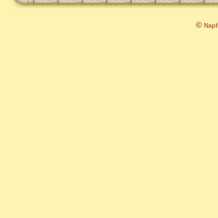
©
Napfo