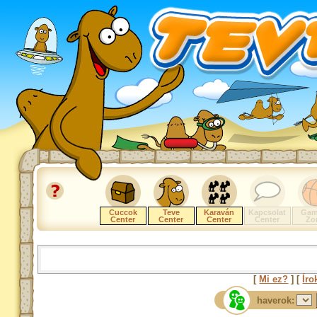
Cuccok
Teve
Karaván
Kapcsolat
Gam
Center
Center
Center
Center
Zo
[
Mi ez?
] [
Íro
haverok: