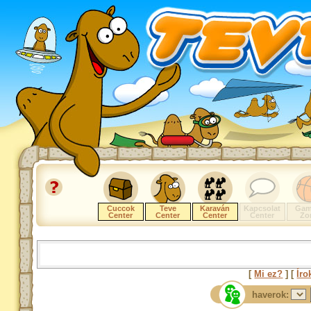
Cuccok
Teve
Karaván
Kapcsolat
Gam
Center
Center
Center
Center
Zo
[
Mi ez?
] [
Íro
haverok: