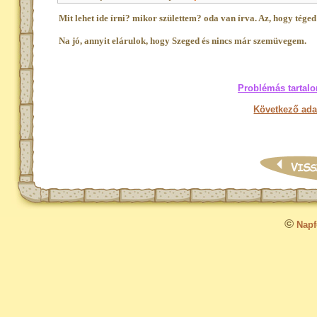
Mit lehet ide írni? mikor születtem? oda van írva. Az, hogy tége
Na jó, annyit elárulok, hogy Szeged és nincs már szemüvegem.
Problémás tartalo
Következő ada
©
Napfo