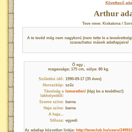
Következő ada
Arthur ada
Teve neve: Kiskatona / Sor
A te tevéd még nem nagykorú (nem tette le a teveérettsé
szavazhatsz mások adatlapjaira!
Ő egy
,
magassága: 175 cm, súlya: 80 kg.
Születési idő:
1990-09-17 (35 éves)
Horoszkóp:
szűz
Távolság a
Ismeretlen!
(lépj be a tevédhez!)
lakhelyedtől:
Szeme színe:
barna
Haja színe:
barna
A haja...
Stílusa:
egyedi
Az adatlap közvetlen linkje:
http://teveclub.hu/users/24991