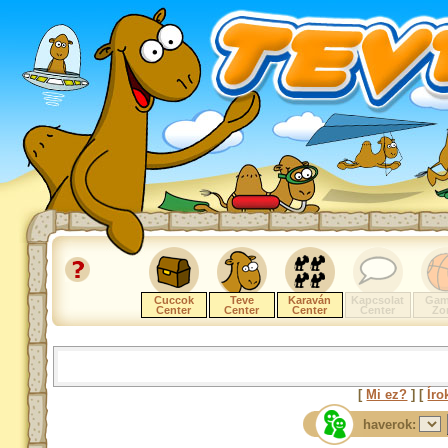
Cuccok
Teve
Karaván
Kapcsolat
Gam
Center
Center
Center
Center
Zo
[
Mi ez?
] [
Íro
haverok: