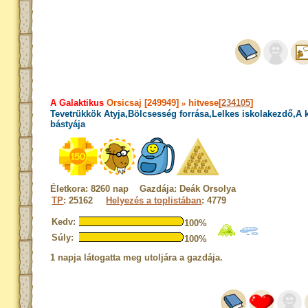
A Galaktikus
Orsicsaj [249949]
»
hitvese[
234105
]
Tevetrükkök Atyja,Bölcsesség forrása,Lelkes iskolakezdő,A
bástyája
Életkora: 8260 nap Gazdája: Deák Orsolya
TP
: 25162
Helyezés a toplistában
: 4779
Kedv:
100%
Súly:
100%
1 napja látogatta meg utoljára a gazdája.