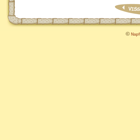
©
Napfo