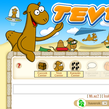
Cuccok
Teve
Karaván
Kapcsolat
Gam
Center
Center
Center
Center
Zo
[
Mi ez?
] [
Íro
haverok: