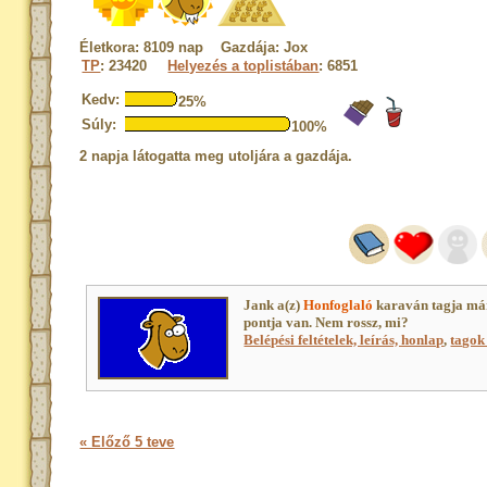
Életkora: 8109 nap Gazdája: Jox
TP
: 23420
Helyezés a toplistában
: 6851
Kedv:
25%
Súly:
100%
2 napja látogatta meg utoljára a gazdája.
Jank a(z)
Honfoglaló
karaván tagja má
pontja van. Nem rossz, mi?
Belépési feltételek, leírás, honlap
,
tagok 
« Előző 5 teve