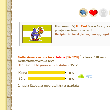
Kiskatona a(z)
Pa-Tank
karaván tagja 
pontja van. Nem rossz, mi?
Belépési feltételek, leírás, honlap
,
tagok 
Nettatétovatevetova teve,
felsős
[249928]
Életkora: 110 nap 
Nettatétovatevetova teve
TP
: 367
Helyezés a toplistában
: 15175
Kedv:
100%
Súly:
100%
1 napja látogatta meg utoljára a gazdája.