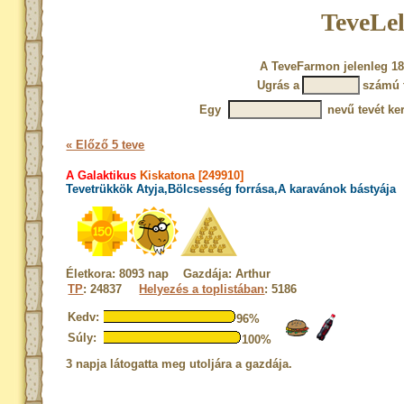
TeveLel
A TeveFarmon jelenleg 18
Ugrás a
számú 
Egy
nevű tevét ke
« Előző 5 teve
A Galaktikus
Kiskatona [249910]
Tevetrükkök Atyja,Bölcsesség forrása,A karavánok bástyája
Életkora: 8093 nap Gazdája: Arthur
TP
: 24837
Helyezés a toplistában
: 5186
Kedv:
96%
Súly:
100%
3 napja látogatta meg utoljára a gazdája.