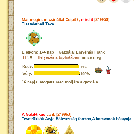
Már megint micsináltál Csipi!?,
mirelit
[249950]
Tiszteletbeli Teve
Életkora: 144 nap Gazdája: Emvéhás Frank
TP
: 0
Helyezés a toplistában
: nincs még
Kedv:
99%
Súly:
100%
16 napja látogatta meg utoljára a gazdája.
A Galaktikus
Jank [249963]
Tevetrükkök Atyja,Bölcsesség forrása,A karavánok bástyája