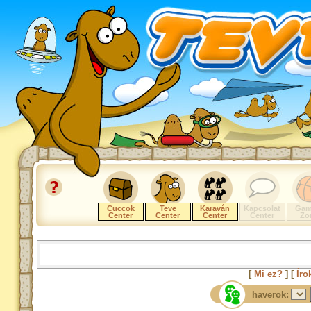
Cuccok
Teve
Karaván
Kapcsolat
Gam
Center
Center
Center
Center
Zo
[
Mi ez?
] [
Íro
haverok: