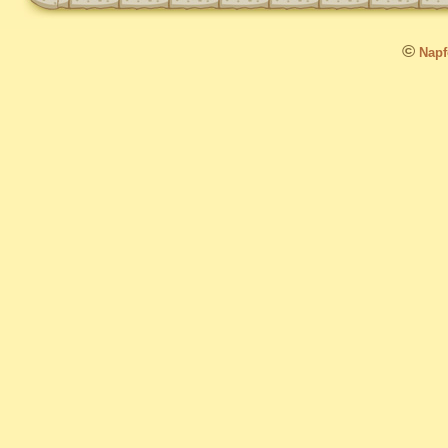
©
Napfo