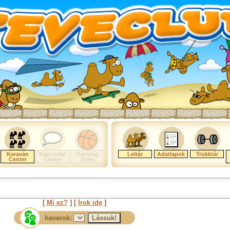
Karaván
Kapcsolat
Gaming
Leltár
Adatlapok
Trükktár
Center
Center
Zone
[
Mi ez?
] [
Írok ide
]
haverok: