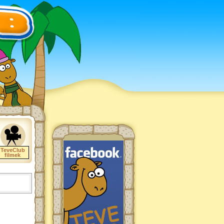
TeveClub
filmek