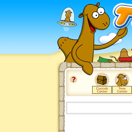
Cuccok
Teve
Center
Center