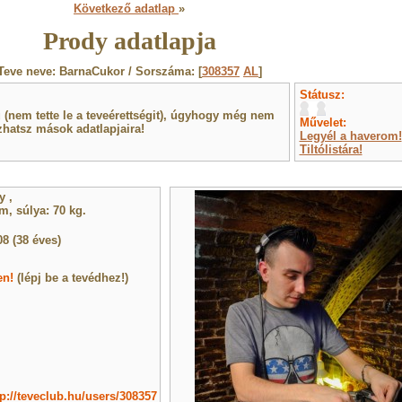
Következő adatlap
»
Prody adatlapja
Teve neve: BarnaCukor / Sorszáma: [
308357
AL
]
Státusz:
(nem tette le a teveérettségit), úgyhogy még nem
Művelet:
hatsz mások adatlapjaira!
Legyél a haverom!
Tiltólistára!
gy
,
, súlya: 70 kg.
08 (38 éves)
en!
(lépj be a tevédhez!)
tp://teveclub.hu/users/308357