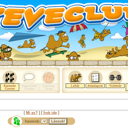
Karaván
Kapcsolat
Gaming
Leltár
Adatlapok
Trükktár
Center
Center
Zone
[
Mi ez?
] [
Írok ide
]
haverok: