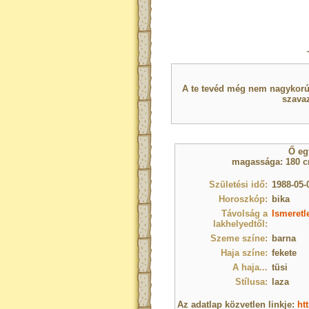
A te tevéd még nem nagykorú 
szavaz
Ő e
magassága: 180 cm
Születési idő:
1988-05-
Horoszkóp:
bika
Távolság a
Ismeretl
lakhelyedtől:
Szeme színe:
barna
Haja színe:
fekete
A haja...
tüsi
Stílusa:
laza
Az adatlap közvetlen linkje:
ht