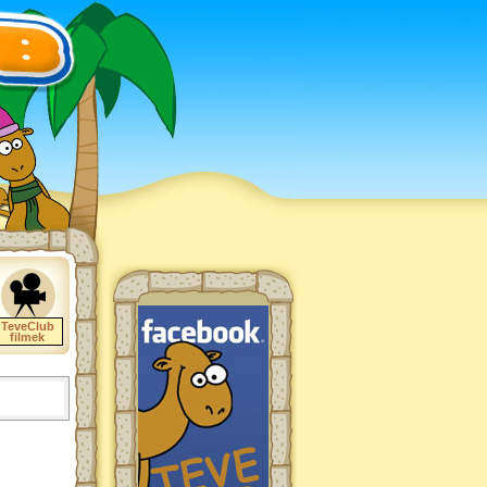
TeveClub
filmek