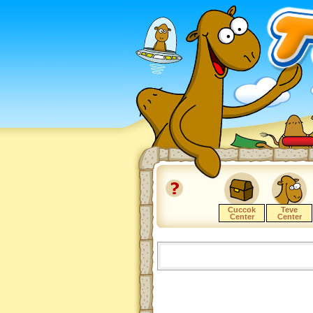
Cuccok
Teve
Center
Center