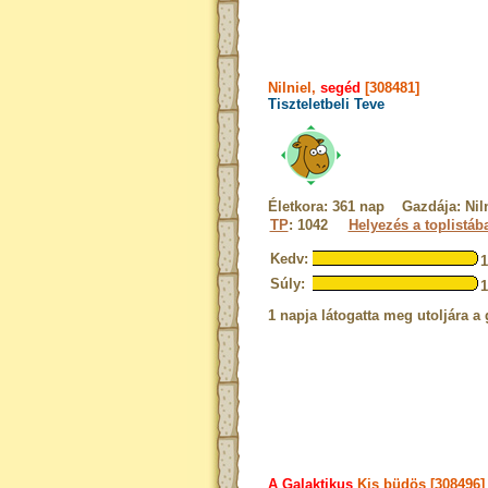
Nilniel,
segéd
[308481]
Tiszteletbeli Teve
Életkora: 361 nap Gazdája: Niln
TP
: 1042
Helyezés a toplistáb
Kedv:
Súly:
1 napja látogatta meg utoljára a 
A Galaktikus
Kis büdös [308496