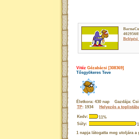
BarnaCu
40295605
Belépési 
Vitéz
Gézabácsi [308369]
Tősgyökeres Teve
Életkora: 430 nap Gazdája: Csi
TP
: 1934
Helyezés a toplistáb
Kedv:
11%
Súly:
1 napja látogatta meg utoljára a 