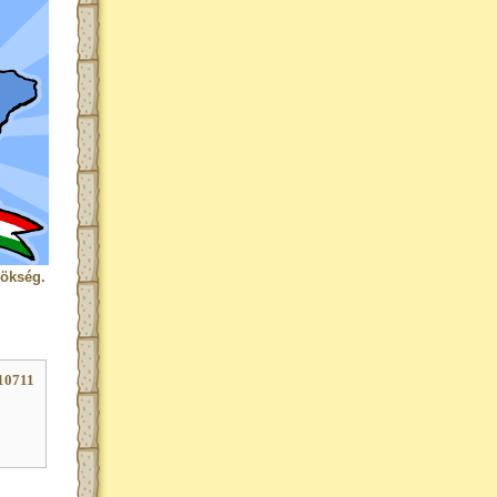
rökség.
10711