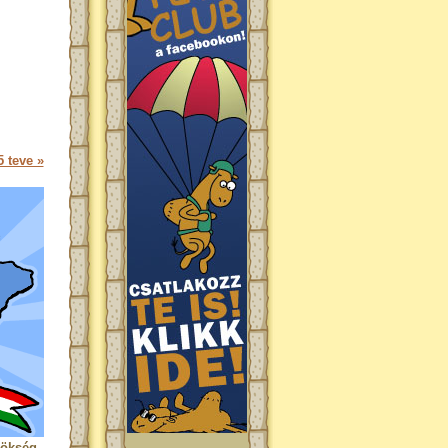
 teve »
rökség.