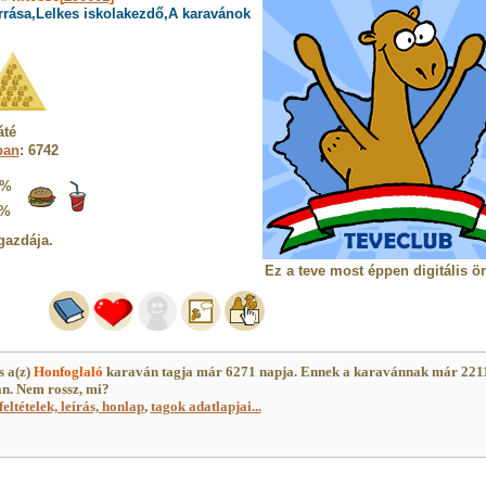
rrása,Lelkes iskolakezdő,A karavánok
áté
ban
: 6742
5%
4%
gazdája.
Ez a teve most éppen digitális ö
s a(z)
Honfoglaló
karaván tagja már 6271 napja. Ennek a karavánnak már 221
an. Nem rossz, mi?
feltételek, leírás, honlap
,
tagok adatlapjai...