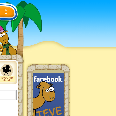
TeveClub
filmek