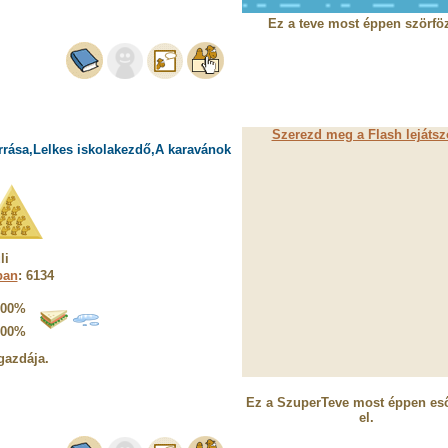
Ez a teve most éppen szörföz
Szerezd meg a Flash lejátsz
rrása,Lelkes iskolakezdő,A karavánok
li
ban
: 6134
100%
100%
gazdája.
Ez a SzuperTeve most éppen eső
el.