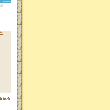
ik.
ót!
t hárít