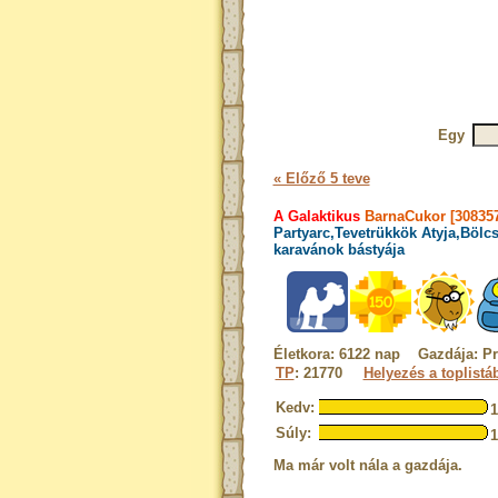
Egy
« Előző 5 teve
A Galaktikus
BarnaCukor [308357
Partyarc,Tevetrükkök Atyja,Bölc
karavánok bástyája
Életkora: 6122 nap Gazdája: P
TP
: 21770
Helyezés a toplistá
Kedv:
Súly:
Ma már volt nála a gazdája.