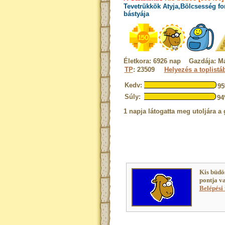
Tevetrükkök Atyja,Bölcsesség fo
bástyája
Életkora: 6926 nap Gazdája: M
TP
: 23509
Helyezés a toplistá
Kedv:
9
Súly:
9
1 napja látogatta meg utoljára a 
Kis büdö
pontja v
Belépési 