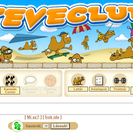
Karaván
Kapcsolat
Gaming
Leltár
Adatlapok
Trükktár
Center
Center
Zone
[
Mi ez?
] [
Írok ide
]
haverok: