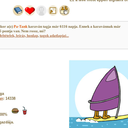
kor a(z)
Pa-Tank
karaván tagja már 6116 napja. Ennek a karavánnak már
 pontja van. Nem rossz, mi?
feltételek, leírás, honlap
,
tagok adatlapjai...
ga
an
: 14338
100%
gazdája.