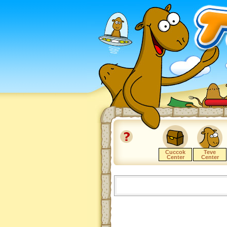
Cuccok
Teve
Center
Center