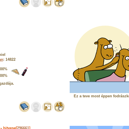
iel
an
: 14822
100%
100%
gazdája.
Ez a teve most éppen fodrászk
]
»
hitvese[
296661
]