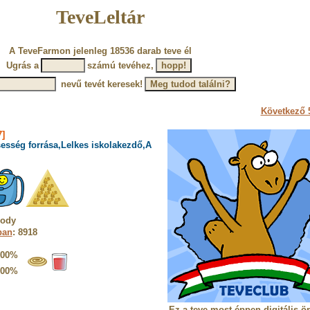
TeveLeltár
A TeveFarmon jelenleg 18536 darab teve él
Ugrás a
számú tevéhez,
nevű tevét keresek!
Következő 5
]
sesség forrása,Lelkes iskolakezdő,A
rody
ban
: 8918
100%
100%
Ez a teve most éppen digitális ö