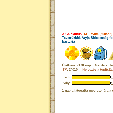
A Galaktikus
DJ. Tevike [308452]
Tevetrükkök Atyja,Bölcsesség fo
bástyája
Életkora: 7170 nap Gazdája: Ju
TP
: 24010
Helyezés a toplistá
Kedv:
Súly:
1 napja látogatta meg utoljára a 