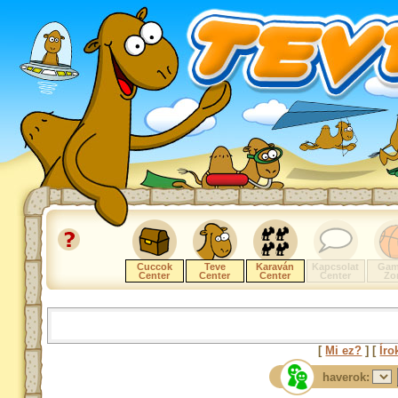
Cuccok
Teve
Karaván
Kapcsolat
Gam
Center
Center
Center
Center
Zo
[
Mi ez?
] [
Íro
haverok: