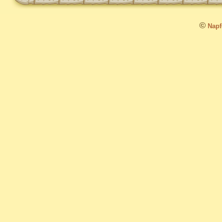
©
Napfo