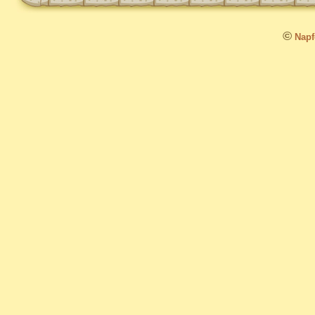
©
Napfo