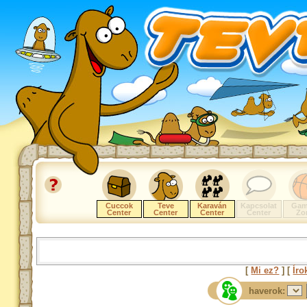
Cuccok
Teve
Karaván
Kapcsolat
Gam
Center
Center
Center
Center
Zo
[
Mi ez?
] [
Íro
haverok: