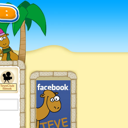
TeveClub
filmek