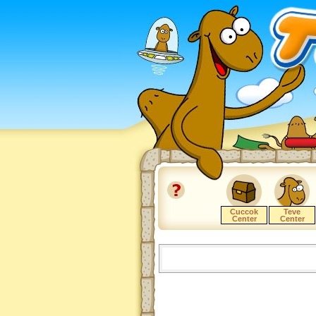
Cuccok
Teve
Center
Center