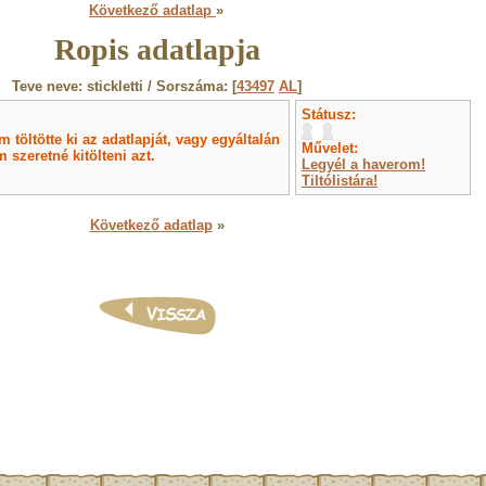
Következő adatlap
»
Ropis adatlapja
Teve neve: stickletti / Sorszáma: [
43497
AL
]
Státusz:
töltötte ki az adatlapját, vagy egyáltalán
Művelet:
 szeretné kitölteni azt.
Legyél a haverom!
Tiltólistára!
Következő adatlap
»