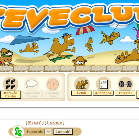
Karaván
Kapcsolat
Gaming
Leltár
Adatlapok
Trükktár
Center
Center
Zone
[
Mi ez?
] [
Írok ide
]
haverok: