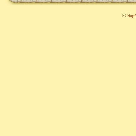
©
Napfo