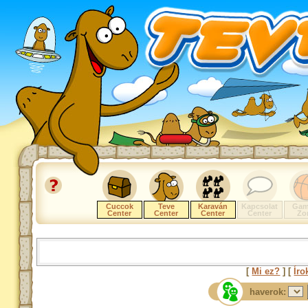
Cuccok
Teve
Karaván
Kapcsolat
Gam
Center
Center
Center
Center
Zo
[
Mi ez?
] [
Íro
haverok: