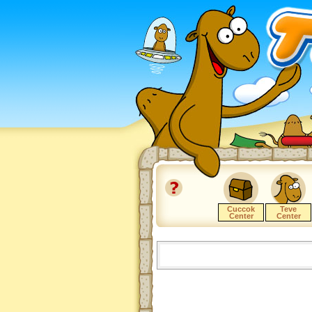
Cuccok
Teve
Center
Center