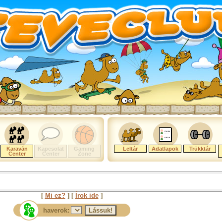
Karaván
Kapcsolat
Gaming
Leltár
Adatlapok
Trükktár
Center
Center
Zone
[
Mi ez?
] [
Írok ide
]
haverok: