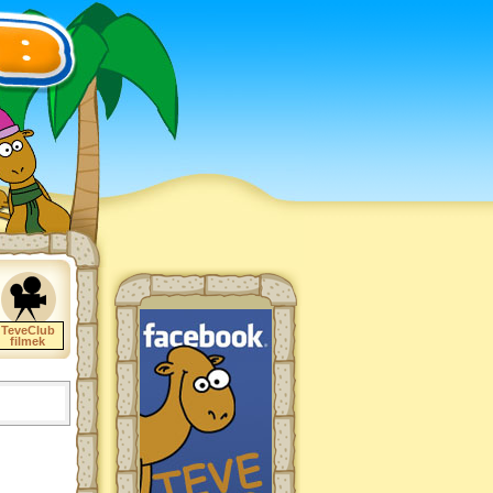
TeveClub
filmek