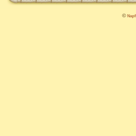
©
Napfo