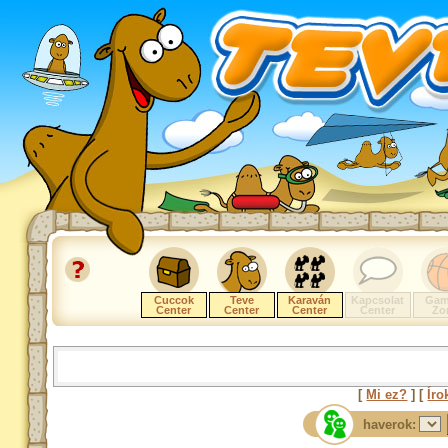
Cuccok
Teve
Karaván
Kapcsolat
Gam
Center
Center
Center
Center
Zo
[
Mi ez?
] [
Íro
haverok: