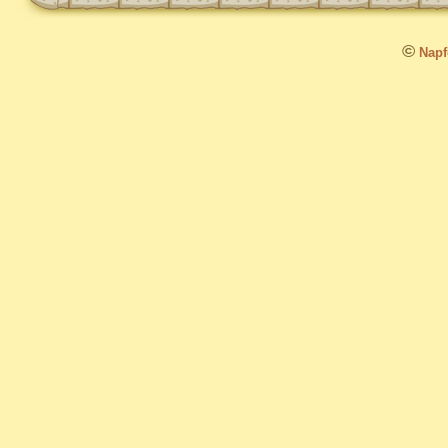
©
Napfo