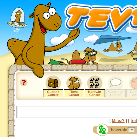
Cuccok
Teve
Karaván
Kapcsolat
Gam
Center
Center
Center
Center
Zo
[
Mi ez?
] [
Íro
haverok: