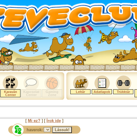
Karaván
Kapcsolat
Gaming
Leltár
Adatlapok
Trükktár
Center
Center
Zone
[
Mi ez?
] [
Írok ide
]
haverok: