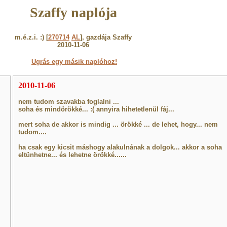
Szaffy naplója
m.é.z.i. :) [
270714
AL
], gazdája Szaffy
2010-11-06
Ugrás egy másik naplóhoz!
2010-11-06
nem tudom szavakba foglalni ...
soha és mindörökké... :( annyira hihetetlenül fáj...
mert soha de akkor is mindig ... örökké ... de lehet, hogy... nem
tudom....
ha csak egy kicsit máshogy alakulnának a dolgok... akkor a soha
eltünhetne... és lehetne örökké......