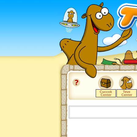
Cuccok
Teve
Center
Center