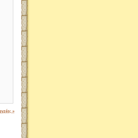
gyzés; »