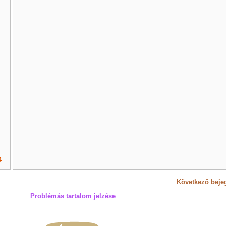
4
Következő beje
Problémás tartalom jelzése