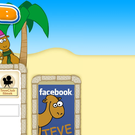
TeveClub
filmek