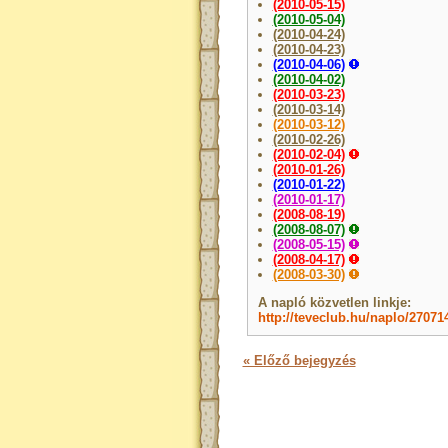
(2010-05-15)
(2010-05-04)
(2010-04-24)
(2010-04-23)
(2010-04-06)
(2010-04-02)
(2010-03-23)
(2010-03-14)
(2010-03-12)
(2010-02-26)
(2010-02-04)
(2010-01-26)
(2010-01-22)
(2010-01-17)
(2008-08-19)
(2008-08-07)
(2008-05-15)
(2008-04-17)
(2008-03-30)
A napló közvetlen linkje:
http://teveclub.hu/naplo/27071
« Előző bejegyzés