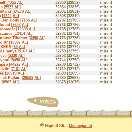
ell [
4355
AL
]
32850 (32852)
mirelit
s [
5973
AL
]
32834 (32836)
mirelit
yMarci [
14173
AL
]
32831 (32831)
mirelit
a [
4342
AL
]
32808 (32810)
mirelit
 Ben Holly [
7135
AL
]
32787 (32789)
mirelit
oited [
9658
AL
]
32786 (32786)
mirelit
romedár [
12699
AL
]
32785 (32785)
mirelit
szancs [
12414
AL
]
32781 (32781)
mirelit
mpusz Tihamér [
6456
AL
]
32776 (32776)
mirelit
or87 [
18997
AL
]
32766 (32766)
mirelit
KEKE [
60
AL
]
32762 (32774)
mirelit
ös banya [
5163
AL
]
32759 (32759)
mirelit
teve [
5330
AL
]
32752 (32752)
mirelit
nyomi [
8058
AL
]
32744 (32750)
mirelit
járó [
44227
AL
]
32730 (32732)
mirelit
sztin [
7181
AL
]
32710 (32712)
mirelit
éz [
26919
AL
]
32699 (32699)
mirelit
iek Pajkert [
26599
AL
]
32685 (32687)
mirelit
 [
8507
AL
]
32675 (32675)
mirelit
©
Napfolt Kft.
-
Médiaajánlat