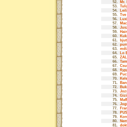
52.
Mr. 
53.
Tuli
54.
Leil
55.
Tve 
56.
Luxi
57.
Mac
58.
Jusz
59.
Hair
60.
Kuk
61.
bjut
62.
pum
63.
mél
64.
Lo B
65.
ZAL
66.
Tam
67.
Csu
68.
flyp
69.
Puc
70.
Kel
71.
Ban
72.
Buk
73.
Jozs
74.
Gizi
75.
Mafl
76.
Jog
77.
Fra
78.
PUS
79.
Kor
80.
Nem
81.
dok