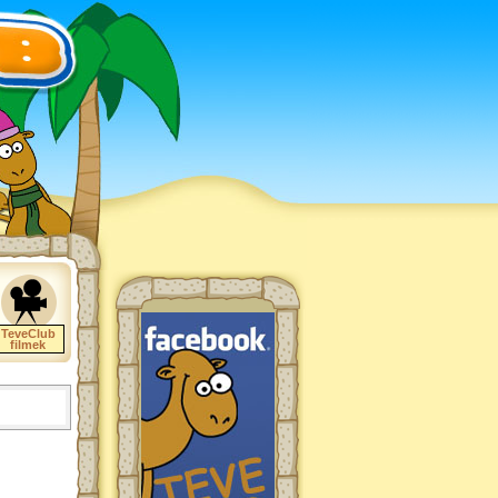
TeveClub
filmek