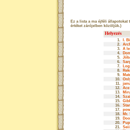
Ez a lista a ma éjféli állapotokat 
értéket zárójelben közöljük.)
Helyezés
1.
I. B
2.
Arch
3.
A le
4.
Dom
5.
Jóba
6.
Sar
7.
Log
8.
Rek
9.
Matr
10.
Onl
11.
janu
12.
Ace 
13.
Miru
14.
Szak
15.
Gib
16.
Star
17.
pow
18.
Mr. 
19.
Doo
20.
Pup
21.
Seii