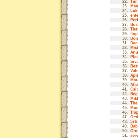
22.
Tim
23.
Mááz
24.
Lukr
25.
ente
26.
Perf
27.
Bus
28.
The
29.
flop
30.
Dom
31.
Dec
32.
Mist
33.
Anu
34.
Plas
35.
Siva
36.
Bes
37.
Vah
38.
Apri
39.
Marc
40.
Afte
41.
Csib
42.
Nég
43.
Mik
44.
The 
45.
Moc
46.
Tra
47.
Orsi
48.
576 
49.
Baba
50.
Gro
51.
serv