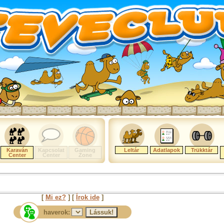
Karaván
Kapcsolat
Gaming
Leltár
Adatlapok
Trükktár
Center
Center
Zone
[
Mi ez?
] [
Írok ide
]
haverok: