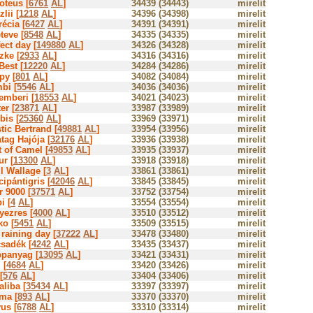
oteus [
6761
AL
]
34439 (34443)
mirelit
lii [
1218
AL
]
34396 (34398)
mirelit
écia [
6427
AL
]
34391 (34391)
mirelit
teve [
8548
AL
]
34335 (34335)
mirelit
ect day [
149880
AL
]
34326 (34328)
mirelit
zke [
2933
AL
]
34316 (34316)
mirelit
Best [
12220
AL
]
34284 (34286)
mirelit
py [
801
AL
]
34082 (34084)
mirelit
bi [
5546
AL
]
34036 (34036)
mirelit
emberi [
18553
AL
]
34021 (34023)
mirelit
er [
23871
AL
]
33987 (33989)
mirelit
bis [
25360
AL
]
33969 (33971)
mirelit
tic Bertrand [
49881
AL
]
33954 (33956)
mirelit
tag Hajója [
32176
AL
]
33936 (33938)
mirelit
t of Camel [
49853
AL
]
33935 (33937)
mirelit
ur [
13300
AL
]
33918 (33918)
mirelit
l Wallage [
3
AL
]
33861 (33861)
mirelit
ipántigris [
42046
AL
]
33845 (33845)
mirelit
r 9000 [
37571
AL
]
33752 (33754)
mirelit
i [
4
AL
]
33554 (33554)
mirelit
yezres [
4000
AL
]
33510 (33512)
mirelit
ko [
5451
AL
]
33509 (33515)
mirelit
raining day [
37222
AL
]
33478 (33480)
mirelit
sadék [
4242
AL
]
33435 (33437)
mirelit
ppanyag [
13095
AL
]
33421 (33431)
mirelit
 [
4684
AL
]
33420 (33426)
mirelit
[
576
AL
]
33404 (33406)
mirelit
liba [
35434
AL
]
33397 (33397)
mirelit
ma [
893
AL
]
33370 (33370)
mirelit
us [
6788
AL
]
33310 (33314)
mirelit