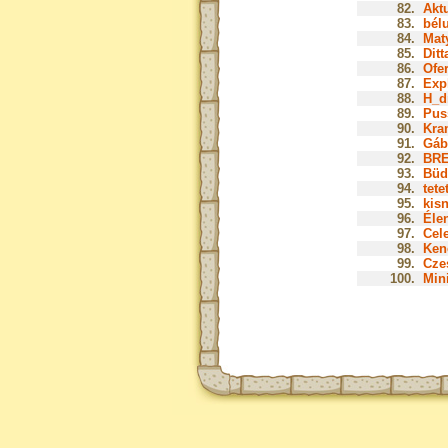
82.
Aktu
83.
bélu
84.
Mat
85.
Ditt
86.
Ofer
87.
Expl
88.
H_d
89.
Pus
90.
Kra
91.
Gáb
92.
BRE
93.
Büd
94.
tete
95.
kis
96.
Élen
97.
Cele
98.
Ken
99.
Czes
100.
Mini