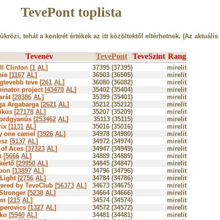
TevePont toplista
tükrözi, tehát a konkrét értékek az itt közöltektől eltérhetnek. (Az aktuális
Tevenév
TevePont
TeveSzint
Rang
ill Clinton [
1
AL
]
37395 (37395)
mirelit
ie [
1167
AL
]
36503 (36505)
mirelit
gtevebb teve [
261
AL
]
36080 (36082)
mirelit
inator project [
43470
AL
]
35402 (35404)
mirelit
rát [
28386
AL
]
35399 (35401)
mirelit
ga Argabarga [
2621
AL
]
35212 (35212)
mirelit
ikus [
27178
AL
]
35207 (35209)
mirelit
ordgyanús [
253462
AL
]
35113 (35115)
mirelit
ix [
1131
AL
]
35016 (35016)
mirelit
y one camel [
3926
AL
]
34978 (34980)
mirelit
sz [
5137
AL
]
34972 (34974)
mirelit
of Aces [
37323
AL
]
34947 (34949)
mirelit
 [
5666
AL
]
34889 (34889)
mirelit
értő [
29950
AL
]
34845 (34847)
mirelit
bon [
13897
AL
]
34796 (34796)
mirelit
Light [
2756
AL
]
34784 (34786)
mirelit
ered by TeveClub [
56373
AL
]
34673 (34675)
mirelit
Stronger [
5238
AL
]
34664 (34666)
mirelit
m [
215
AL
]
34574 (34574)
mirelit
perovics [
1327
AL
]
34572 (34572)
mirelit
ko [
5940
AL
]
34481 (34481)
mirelit