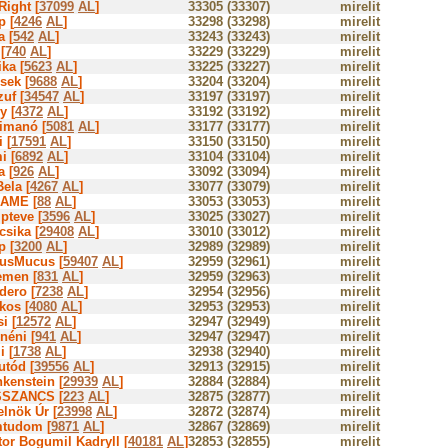
Right [
37099
AL
]
33305 (33307)
mirelit
p [
4246
AL
]
33298 (33298)
mirelit
a [
542
AL
]
33243 (33243)
mirelit
[
740
AL
]
33229 (33229)
mirelit
ka [
5623
AL
]
33225 (33227)
mirelit
sek [
9688
AL
]
33204 (33204)
mirelit
uf [
34547
AL
]
33197 (33197)
mirelit
y [
4372
AL
]
33192 (33192)
mirelit
imanó [
5081
AL
]
33177 (33177)
mirelit
i [
17591
AL
]
33150 (33150)
mirelit
i [
6892
AL
]
33104 (33104)
mirelit
a [
926
AL
]
33092 (33094)
mirelit
ela [
4267
AL
]
33077 (33079)
mirelit
AME [
88
AL
]
33053 (33053)
mirelit
pteve [
3596
AL
]
33025 (33027)
mirelit
csika [
29408
AL
]
33010 (33012)
mirelit
p [
3200
AL
]
32989 (32989)
mirelit
usMucus [
59407
AL
]
32959 (32961)
mirelit
emen [
831
AL
]
32959 (32963)
mirelit
dero [
7238
AL
]
32954 (32956)
mirelit
kos [
4080
AL
]
32953 (32953)
mirelit
i [
12572
AL
]
32947 (32949)
mirelit
néni [
941
AL
]
32947 (32947)
mirelit
i [
1738
AL
]
32938 (32940)
mirelit
utód [
39556
AL
]
32913 (32915)
mirelit
nkenstein [
29939
AL
]
32884 (32884)
mirelit
SZANCS [
223
AL
]
32875 (32877)
mirelit
elnök Úr [
23998
AL
]
32872 (32874)
mirelit
tudom [
9871
AL
]
32867 (32869)
mirelit
tor Bogumil Kadryll [
40181
AL
]
32853 (32855)
mirelit