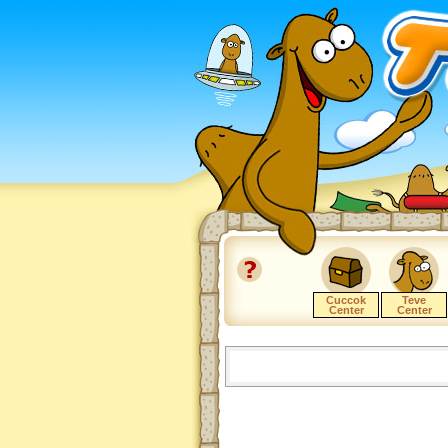
Cuccok
Teve
Center
Center