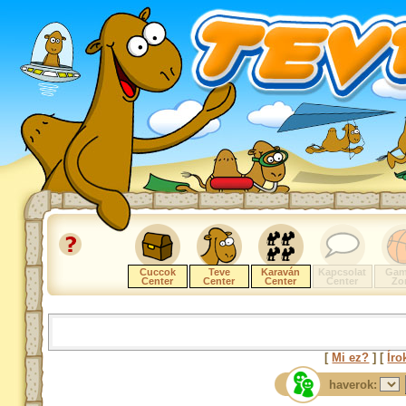
Cuccok
Teve
Karaván
Kapcsolat
Gam
Center
Center
Center
Center
Zo
[
Mi ez?
] [
Íro
haverok: