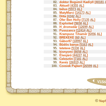
82.
doktor Bogumil Kadryll [
40181
83.
Aktuell [
4355
AL
]
84.
bélus [
5973
AL
]
85.
MatyMarci [
14173
AL
]
86.
Ditta [
4342
AL
]
87.
Ofer Ben Holly [
7135
AL
]
88.
Exploited [
9658
AL
]
89.
H_dromedár [
12699
AL
]
90.
Pusszancs [
12414
AL
]
91.
Krampusz Tihamér [
6456
AL
]
92.
BREKEKE [
60
AL
]
93.
Gábor87 [
18997
AL
]
94.
Büdös banya [
5163
AL
]
95.
teteteve [
5330
AL
]
96.
kisnyomi [
8058
AL
]
97.
Élenjáró [
44227
AL
]
98.
Celesztin [
7181
AL
]
99.
Kenéz [
26919
AL
]
100.
Czesiek Pajkert [
26599
AL
]
©
Napfo