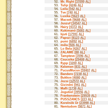
52.
Mr. Right [
37099
AL
]
53.
Tulip [
4246
AL
]
54.
Leila [
542
AL
]
55.
Tve [
740
AL
]
56.
Luxika [
5623
AL
]
57.
Macsek [
9688
AL
]
58.
Juszuf [
34547
AL
]
59.
Hairy [
4372
AL
]
60.
Kukimanó [
5081
AL
]
61.
bjuti [
17591
AL
]
62.
Papszi [
8123
AL
]
63.
pumi [
6892
AL
]
64.
méla [
926
AL
]
65.
Lo Bela [
4267
AL
]
66.
ZALAME [
88
AL
]
67.
Tampteve [
3596
AL
]
68.
Csucsika [
29408
AL
]
69.
flypp [
3200
AL
]
70.
Kelemen [
831
AL
]
71.
PucusMucus [
59407
AL
]
72.
Bandero [
7238
AL
]
73.
Bukkos [
4080
AL
]
74.
Jozsi [
12572
AL
]
75.
Gizinéni [
941
AL
]
76.
Mafli [
1738
AL
]
77.
Jogutód [
39556
AL
]
78.
Frankenstein [
29939
AL
]
79.
PUSSZANCS [
223
AL
]
80.
Korelnök Úr [
23998
AL
]
81.
Nemtudom [
9871
AL
]