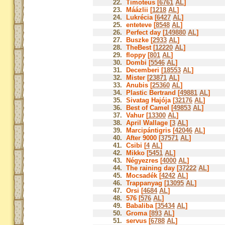
22.
Timoteus [
6761
AL
]
23.
Máázlii [
1218
AL
]
24.
Lukrécia [
6427
AL
]
25.
enteteve [
8548
AL
]
26.
Perfect day [
149880
AL
]
27.
Buszke [
2933
AL
]
28.
TheBest [
12220
AL
]
29.
floppy [
801
AL
]
30.
Dombi [
5546
AL
]
31.
Decemberi [
18553
AL
]
32.
Mister [
23871
AL
]
33.
Anubis [
25360
AL
]
34.
Plastic Bertrand [
49881
AL
]
35.
Sivatag Hajója [
32176
AL
]
36.
Best of Camel [
49853
AL
]
37.
Vahur [
13300
AL
]
38.
April Wallage [
3
AL
]
39.
Marcipántigris [
42046
AL
]
40.
After 9000 [
37571
AL
]
41.
Csibi [
4
AL
]
42.
Mikko [
5451
AL
]
43.
Négyezres [
4000
AL
]
44.
The raining day [
37222
AL
]
45.
Mocsadék [
4242
AL
]
46.
Trappanyag [
13095
AL
]
47.
Orsi [
4684
AL
]
48.
576 [
576
AL
]
49.
Babaliba [
35434
AL
]
50.
Groma [
893
AL
]
51.
servus [
6788
AL
]