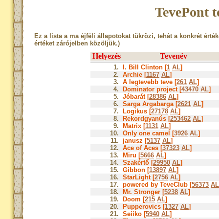
TevePont t
Ez a lista a ma éjféli állapotokat tükrözi, tehát a konkrét érté
értéket zárójelben közöljük.)
Helyezés
Tevenév
1.
I. Bill Clinton [
1
AL
]
2.
Archie [
1167
AL
]
3.
A legtevebb teve [
261
AL
]
4.
Dominator project [
43470
AL
]
5.
Jóbarát [
28386
AL
]
6.
Sarga Argabarga [
2621
AL
]
7.
Logikus [
27178
AL
]
8.
Rekordgyanús [
253462
AL
]
9.
Matrix [
1131
AL
]
10.
Only one camel [
3926
AL
]
11.
janusz [
5137
AL
]
12.
Ace of Aces [
37323
AL
]
13.
Miru [
5666
AL
]
14.
Szakértő [
29950
AL
]
15.
Gibbon [
13897
AL
]
16.
StarLight [
2756
AL
]
17.
powered by TeveClub [
56373
AL
18.
Mr. Stronger [
5238
AL
]
19.
Doom [
215
AL
]
20.
Pupperovics [
1327
AL
]
21.
Seiiko [
5940
AL
]